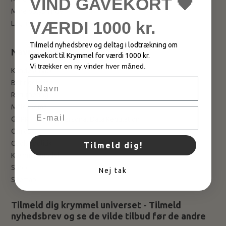
VIND GAVEKORT 🖤
Mine oplysninger
VÆRDI 1000 kr.
Log ind
Tilmeld nyhedsbrev og deltag i lodtrækning om
Navigation
gavekort til Krymmel for værdi 1000 kr.
Vi trækker en ny vinder hver måned.
Kundeservice
Navn
Betingelser
Returnering
Måleskema
Email
GDPR - General Personal Data Regulation
Om os
Cookiepolitik
Tilmeld dig!
Krymmel model
Shop
Nej tak
Sitemap
Tilmeld dig krymmel universet - Tilmeld
nyhedsbrev og se de vilde tilbud før de andre