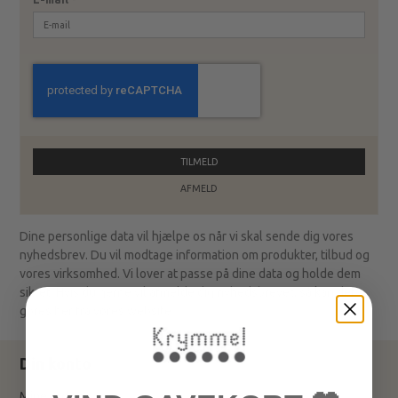
TILMELD
AFMELD
Dine personlige data vil hjælpe os når vi skal sende dig vores
nyhedsbrev. Du vil modtage information om produkter, tilbud og
vores virksomhed. Vi lover at passe på dine data og holde dem
sikret. Hvis du gerne vil afmelde dig nyhedsbrevet, så kan det
gøres her fra vores website.
Din konto
Mine ordrer