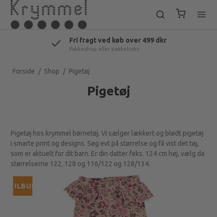
Fri fragt ved køb over 499 dkr
Pakkeshop eller pakkeboks
Forside
/
Shop
/
Pigetøj
Pigetøj
Pigetøj hos krymmel børnetøj. Vi sælger lækkert og blødt pigetøj
i smarte print og designs. Søg evt på størrelse og få vist det tøj,
som er aktuelt for dit barn. Er din datter feks. 124 cm høj, vælg da
størrelserne 122, 128 og 116/122 og 128/134.
TILBUD