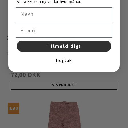
Vi trækker en ny vinder hver måned.
Navn
Email
Zanni bluse - Flower Rose
Tilmeld dig!
Bluse med stretch. 95% bomuld / 5% ea.
Nej tak
180,00 DKK
72,00 DKK
VIS PRODUKT
TILBUD