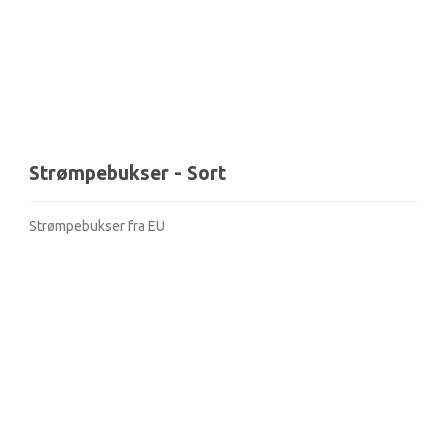
VÆRDI 1000
Tilmeld nyhedsbrev og deltag 
gavekort til Krymmel for værdi 
Vi trækker en ny vinder hver 
Navn
Strømpebukser - Sort
Email
Strømpebukser fra EU
Tilmeld 
Nej tak