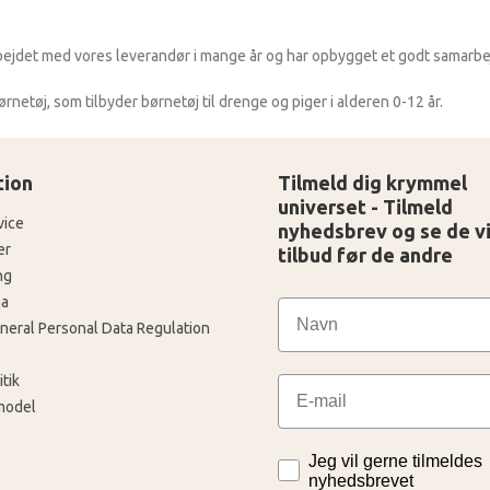
rbejdet med vores leverandør i mange år og har opbygget et godt samarbej
etøj, som tilbyder børnetøj til drenge og piger i alderen 0-12 år.
tion
Tilmeld dig krymmel
universet - Tilmeld
vice
nyhedsbrev og se de v
er
tilbud før de andre
ng
a
neral Personal Data Regulation
tik
Email
model
Jeg vil gerne tilmeldes
nyhedsbrevet