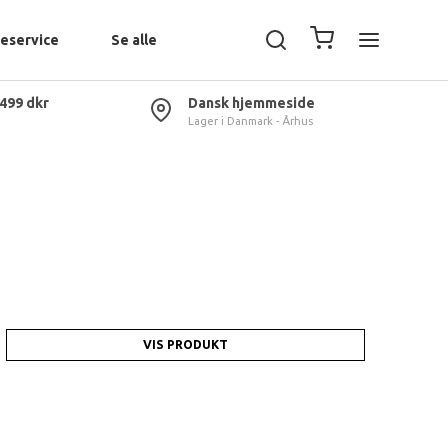
eservice
Se alle
 499 dkr
Dansk hjemmeside
Lager i Danmark - Århus
VIS PRODUKT