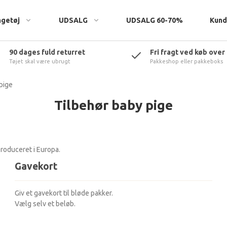
ngetøj
UDSALG
UDSALG 60-70%
Kund
90 dages fuld returret
Fri fragt ved køb over
Tøjet skal være ubrugt
Pakkeshop eller pakkeboks
eatshirts
pige
Tilbehør baby pige
roduceret i Europa.
rtøj
Gavekort
t & tilbehør
Giv et gavekort til bløde pakker.
Vælg selv et beløb.