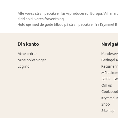
Alle vores strømpebukser får vi produceret i Europa. Vi har a
altid op til vores forventning.
Hold øje med de gode tilbud på strømpebukser fra Krymmel Børn
Din konto
Naviga
Mine ordrer
Kundeser
Mine oplysninger
Betingels
Log ind
Returneri
Måleskem
GDPR - Ge
Om os
Cookiepoli
Krymmel 
Shop
Sitemap