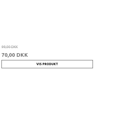
 kr.
i lodtrækning om
1000 kr.
måned.
99,00 DKK
70,00 DKK
VIS PRODUKT
dig!