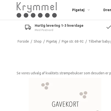
Pigetøj
Dre
Hurtig levering 1-3 hverdage
Med Postnord
Body & overdele 68-92
Body & overdele 68-98
Kjoler & nederdele
Bluser og sw
Underdele 68-92
Underdele 68-92
Bluser
Bukser
Forside
/
Shop
/
Pigetøj
/
Pige str. 68-92
/
Tilbehør baby 
Tilbehør baby pige
Tilbehør baby dreng
Leggings
T-shirts
Fleece & regntøj 68-98
Jumpsuits
Shorts
Strik
Strik
Se vores udvalg af kvalitets strømpebukser som desuden er p
Toppe og T-shirts
Fleece & ove
Shorts til piger
Undertøj, sæ
Bukser til piger
Jakker & regntøj
Undertøj