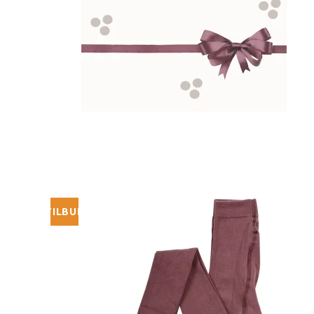
Strømpebukser & tilbehør
TILBUD