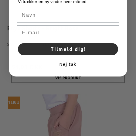
Vi trækker en ny vinder hver måned.
Navn
Enya Shorts - Bright Rose
Email
Shorts med print og behagelig stretch.
Tilmeld dig!
180,00 DKK
Nej tak
54,00 DKK
VIS PRODUKT
TILBUD