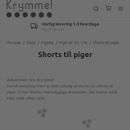
90 dages fuld returret
Tøjet skal være ubrugt
Forside
/
Shop
/
Pigetøj
/
Pige str. 92-158
/
Shorts til piger
Shorts til piger
Velkommen hos Krymmel!
Dansk webshop med et stort udvalg af shorts på udsalg til
piger. Vi har shorts i bæredygtige materialer, der holder vask
efter vask efter vask.