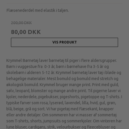
Flæsenederdel med elastik i taljen.
200,00 DKK
80,00 DKK
VIS PRODUKT
Krymmel Børnetøj laver børnetøj til piger i flere aldersgrupper.
Børn i vuggestue fra 0-3 år, børn i børnehave fra 3-5 år og
skolebørn i alderen 5-12 år. Krymmel børnetøj laver tøj i bløde og
behagelige materialer. Mest bomuld og bomuld med stretch og
økologisk bomuld. Krymmel bruger mange print. Print med guld,
sølv, leopard, blomster og mange andre print. Til pigerne laver vi
kjoler, nederdele, pigebukser, pigeshorts, pigetoppe og T-shirts. I
typiske farver som rosa, lyserød, lavendel, lilla, hvid, gul, grøn,
blå, beige, grå og sort. Vi har pigetøj med flæsekant, knapper
eller andre detaljer. Om sommeren har vi masser af sommertøj
som T-shirts, shorts, jumpsuits og sommerkjoler. Om vinteren har
lune bluser, cardigans, strik, velourbukser og fleecebluser og