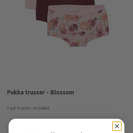
Pukka trusser - Blossom
3 par trusser i en pakke.
130,00 DKK
71,50 DKK