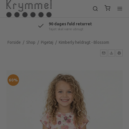
Fri fragt ved køb over 499 dkr
Pakkeshop eller pakkeboks
Forside
/
Shop
/
Pigetøj
/
Kimberly heldragt - Blossom
60%