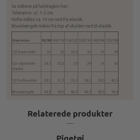
Se målene på heldragten her:
Tolerance: +/- 1-2 cm.
Hofte måles ca. 10 cm ned fra elastik.
Bluselængde måles fra top af skulder ned til elastik.
Størrelse:
92/98
104/110
116/122
128/134
140/146
152/158
1/2 brystvidde
31
32
33,5
35
37
39
1/2 taljevidde -
24,5
25,5
27
29
31
33
elastik
1/2 hoftevidde
29,5
31,5
33,5
36,5
39,5
42,5
Bluselængde
34,5
38,5
42,5
46,5
50,5
54,5
Relaterede produkter
Pigetøj