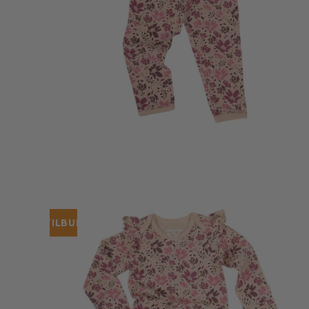
Strømpebukser & tilbehør
TILBUD