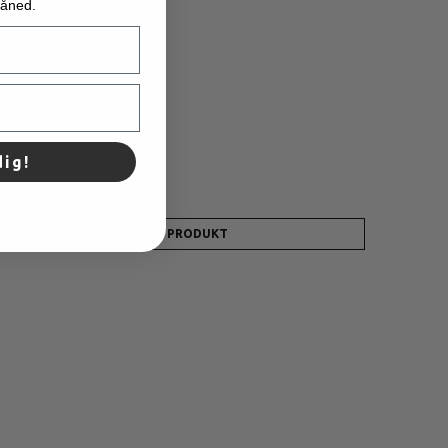
måned.
dig!
130,00 DKK
65,00 DKK
VIS PRODUKT