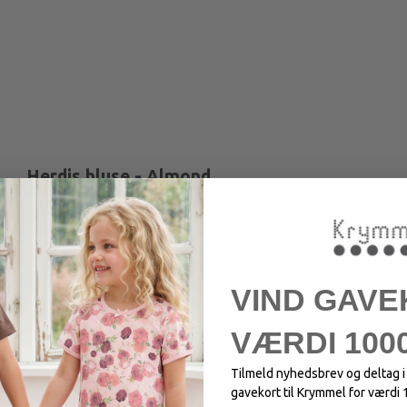
Herdis bluse - Almond
Bluse med stretch og økologisk bomuld.
VIND GAVE
VÆRDI 1000
Tilmeld nyhedsbrev og deltag 
gavekort til Krymmel for værdi 