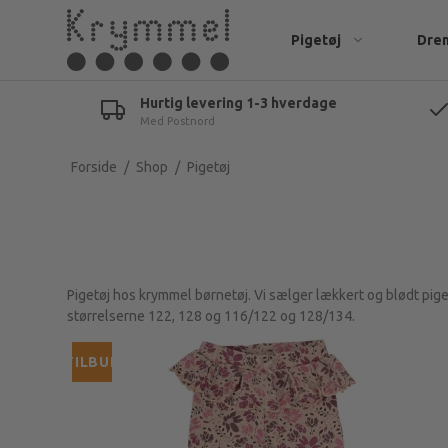
Pigetøj
Dre
Hurtig levering 1-3 hverdage
Med Postnord
Body & overdele 68-92
Body & overdele 68-98
Kjoler & nederdele
Bluser og sw
Underdele 68-92
Underdele 68-92
Bluser
Bukser
Forside
/
Shop
/
Pigetøj
Tilbehør baby pige
Tilbehør baby dreng
Leggings
T-shirts
Fleece & regntøj 68-98
Jumpsuits
Shorts
Strik
Strik
Pigetøj hos krymmel børnetøj. Vi sælger lækkert og blødt pigetøj
Toppe og T-shirts
Fleece & ove
størrelserne 122, 128 og 116/122 og 128/134.
Shorts til piger
Undertøj, sæ
TILBUD
Bukser til piger
Jakker & regntøj
Undertøj