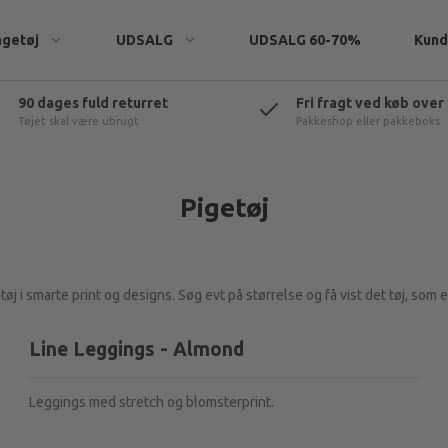
ngetøj
UDSALG
UDSALG 60-70%
Kund
90 dages fuld returret
Fri fragt ved køb over
Tøjet skal være ubrugt
Pakkeshop eller pakkeboks
eatshirts
Pigetøj
 i smarte print og designs. Søg evt på størrelse og få vist det tøj, som er
rtøj
t & tilbehør
Line Leggings - Almond
Leggings med stretch og blomsterprint.