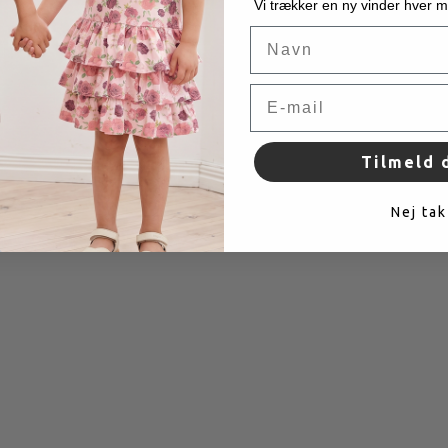
Vi trækker en ny vinder hver 
Navn
Email
Tukka Underbukser - Dark Mahogany
Tilmeld 
Pakke med 3 par trusser.
Nej tak