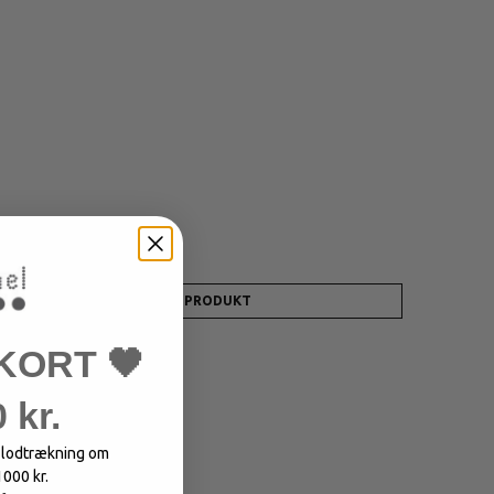
180,00 DKK
72,00 DKK
VIS PRODUKT
KORT 🖤
 kr.
i lodtrækning om
1000 kr.