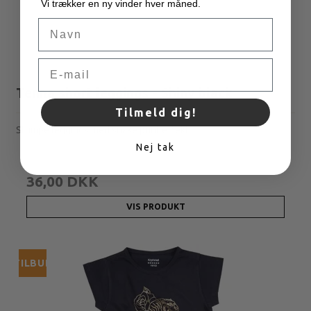
Vi trækker en ny vinder hver måned.
Navn
Email
Tenna short leggings - Shiny black
Tilmeld dig!
Stumpe leggings med snake print effekt.
Nej tak
120,00 DKK
36,00 DKK
VIS PRODUKT
TILBUD