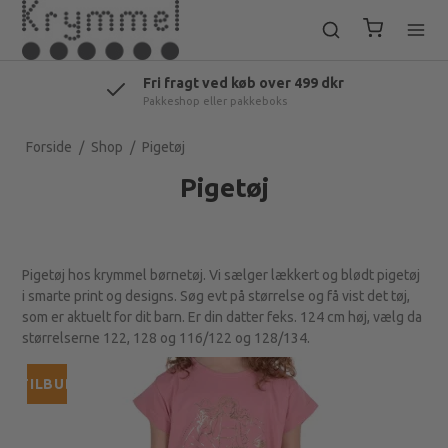
Dansk hjemmeside
Lager i Danmark - Århus
Forside
/
Shop
/
Pigetøj
Pigetøj
Pigetøj hos krymmel børnetøj. Vi sælger lækkert og blødt pigetøj
i smarte print og designs. Søg evt på størrelse og få vist det tøj,
som er aktuelt for dit barn. Er din datter feks. 124 cm høj, vælg da
størrelserne 122, 128 og 116/122 og 128/134.
TILBUD