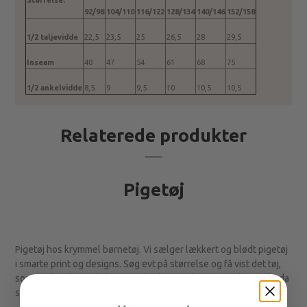
Størrelse:
92/98
104/110
116/122
128/134
140/146
152/158
1/2 taljevidde
22,5
23,5
25
26,5
28
29,5
Inseam
40
47
54
61
68
75
1/2 ankelvidde
8,5
9
9,5
10
10,5
10,5
Relaterede produkter
Pigetøj
Pigetøj hos krymmel børnetøj. Vi sælger lækkert og blødt pigetøj
i smarte print og designs. Søg evt på størrelse og få vist det tøj,
som er aktuelt for dit barn. Er din datter feks. 124 cm høj, vælg da
størrelserne 122, 128 og 116/122 og 128/134.