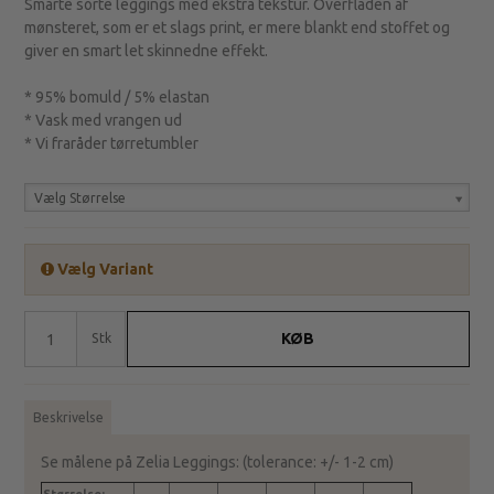
Smarte sorte leggings med ekstra tekstur. Overfladen af
mønsteret, som er et slags print, er mere blankt end stoffet og
giver en smart let skinnedne effekt.
* 95% bomuld / 5% elastan
* Vask med vrangen ud
* Vi fraråder tørretumbler
Vælg Størrelse
Vælg Variant
KØB
Stk
Beskrivelse
Se målene på Zelia Leggings: (tolerance: +/- 1-2 cm)