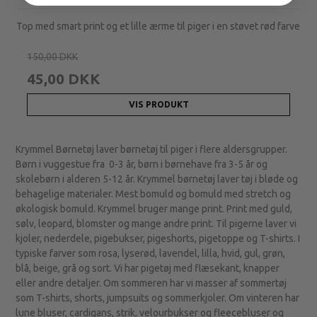
Top med smart print og et lille ærme til piger i en støvet rød farve
150,00 DKK
45,00 DKK
VIS PRODUKT
Krymmel Børnetøj laver børnetøj til piger i flere aldersgrupper.
Børn i vuggestue fra 0-3 år, børn i børnehave fra 3-5 år og
skolebørn i alderen 5-12 år. Krymmel børnetøj laver tøj i bløde og
behagelige materialer. Mest bomuld og bomuld med stretch og
økologisk bomuld. Krymmel bruger mange print. Print med guld,
sølv, leopard, blomster og mange andre print. Til pigerne laver vi
kjoler, nederdele, pigebukser, pigeshorts, pigetoppe og T-shirts. I
typiske farver som rosa, lyserød, lavendel, lilla, hvid, gul, grøn,
blå, beige, grå og sort. Vi har pigetøj med flæsekant, knapper
eller andre detaljer. Om sommeren har vi masser af sommertøj
som T-shirts, shorts, jumpsuits og sommerkjoler. Om vinteren har
lune bluser, cardigans, strik, velourbukser og fleecebluser og