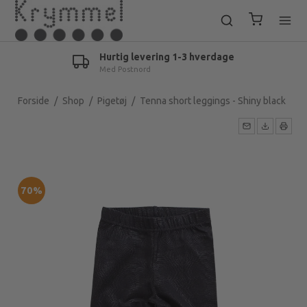
Hurtig levering 1-3 hverdage
Med Postnord
Forside
/
Shop
/
Pigetøj
/
Tenna short leggings - Shiny black
70%