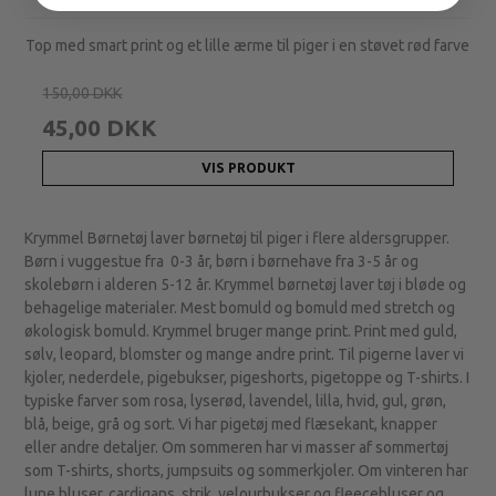
Top med smart print og et lille ærme til piger i en støvet rød farve
150,00 DKK
45,00 DKK
VIS PRODUKT
Krymmel Børnetøj laver børnetøj til piger i flere aldersgrupper.
Børn i vuggestue fra 0-3 år, børn i børnehave fra 3-5 år og
skolebørn i alderen 5-12 år. Krymmel børnetøj laver tøj i bløde og
behagelige materialer. Mest bomuld og bomuld med stretch og
økologisk bomuld. Krymmel bruger mange print. Print med guld,
sølv, leopard, blomster og mange andre print. Til pigerne laver vi
kjoler, nederdele, pigebukser, pigeshorts, pigetoppe og T-shirts. I
typiske farver som rosa, lyserød, lavendel, lilla, hvid, gul, grøn,
blå, beige, grå og sort. Vi har pigetøj med flæsekant, knapper
eller andre detaljer. Om sommeren har vi masser af sommertøj
som T-shirts, shorts, jumpsuits og sommerkjoler. Om vinteren har
lune bluser, cardigans, strik, velourbukser og fleecebluser og