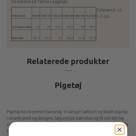
Se målene på Tenna Leggings:
Tolerance: +/-
1-2 cm.
Størrelse:
92/98
104/110
116/122
128/134
140/146
152/158
23
24
25,2
26,6
28
29,4
1/2 taljevidde
Inseam
20,2
23,6
27
30,4
33,8
37,2
Relaterede produkter
Pigetøj
Pigetøj hos krymmel børnetøj. Vi sælger lækkert og blødt pigetøj
i smarte print og designs. Søg evt på størrelse og få vist det tøj,
som er aktuelt for dit barn. Er din datter feks. 124 cm høj, vælg da
størrelserne 122, 128 og 116/122 og 128/134.