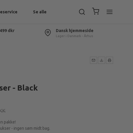
eservice
Se alle
 499 dkr
Dansk hjemmeside
Lager i Danmark - Århus
er - Black
DKK
en pakke!
kser - ingen søm midt bag.