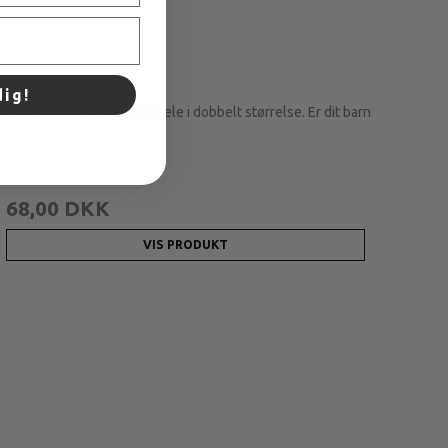
dig!
i enkelt størrelse og overdele i dobbelt størrelse. Er dit barn
170,00 DKK
68,00 DKK
VIS PRODUKT