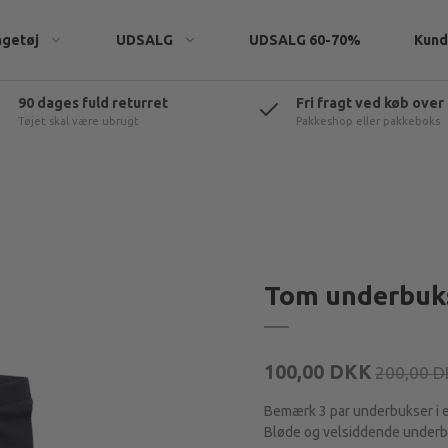
ngetøj
UDSALG
UDSALG 60-70%
Kund
90 dages fuld returret
Fri fragt ved køb over
Tøjet skal være ubrugt
Pakkeshop eller pakkeboks
eatshirts
Tom underbuks
rtøj
t & tilbehør
100,00 DKK
200,00 
Bemærk 3 par underbukser i 
Bløde og velsiddende underbu