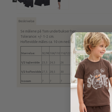
Beskrivelse
Se målene på Tom underbukser her:
Tolerance: +/- 1-2 cm.
Hoftevidde måles ca. 10 cm ned.
Størrelse:
92/98
104/110
116/122
128/134
140/146
152/158
1/2 tajlevidde
23,5
24,5
26
27,5
29
30,5
1/2 hoftevidde
27,5
28,5
30
31,5
33
34,5
Inseam
7
7
7
7
7
7