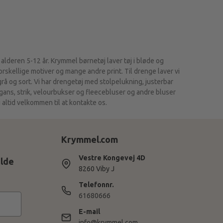
 alderen 5-12 år. Krymmel børnetøj laver tøj i bløde og
skellige motiver og mange andre print. Til drenge laver vi
 grå og sort. Vi har drengetøj med stolpelukning, justerbar
igans, strik, velourbukser og fleecebluser og andre bluser
 altid velkommen til at kontakte os.
Krymmel.com
Vestre Kongevej 4D
ilde
8260 Viby J
Telefonnr.
61680666
E-mail
info@krymmel.com