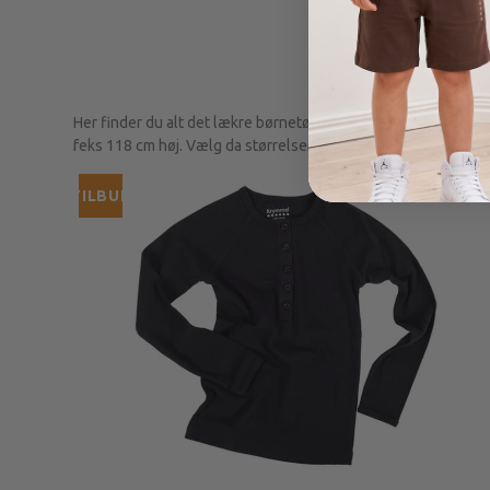
Her finder du alt det lækre børnetøj fra Krymmel til drenge i a
feks 118 cm høj. Vælg da størrelserne 116/122 og str. 116 og
TILBUD