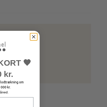
KORT 🖤
 kr.
i lodtrækning om
1000 kr.
måned.