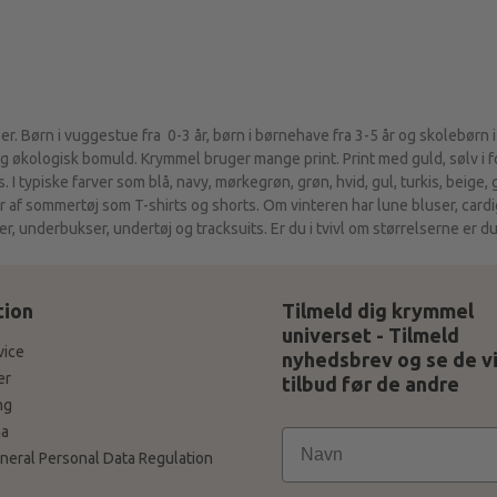
r. Børn i vuggestue fra 0-3 år, børn i børnehave fra 3-5 år og skolebørn i
økologisk bomuld. Krymmel bruger mange print. Print med guld, sølv i for
 I typiske farver som blå, navy, mørkegrøn, grøn, hvid, gul, turkis, beige,
r af sommertøj som T-shirts og shorts. Om vinteren har lune bluser, card
, underbukser, undertøj og tracksuits. Er du i tvivl om størrelserne er du
tion
Tilmeld dig krymmel
universet - Tilmeld
vice
nyhedsbrev og se de v
er
tilbud før de andre
ng
a
neral Personal Data Regulation