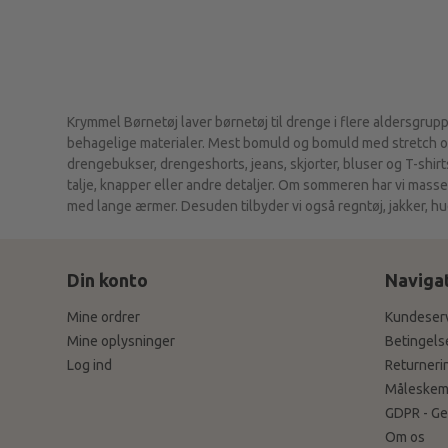
Krymmel Børnetøj laver børnetøj til drenge i flere aldersgruppe
behagelige materialer. Mest bomuld og bomuld med stretch og 
drengebukser, drengeshorts, jeans, skjorter, bluser og T-shirts.
talje, knapper eller andre detaljer. Om sommeren har vi masse
med lange ærmer. Desuden tilbyder vi også regntøj, jakker, huer
Din konto
Naviga
Mine ordrer
Kundeser
Mine oplysninger
Betingels
Log ind
Returneri
Måleskem
GDPR - Ge
Om os