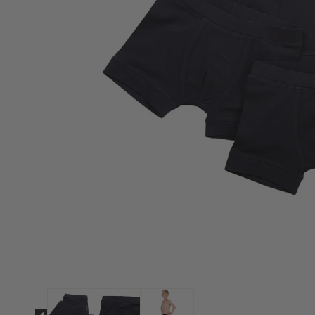
Strømpebukser & tilbehør