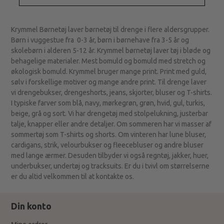
Krymmel Børnetøj laver børnetøj til drenge i flere aldersgrupper.
Børn i vuggestue fra 0-3 år, børn i børnehave fra 3-5 år og
skolebørn i alderen 5-12 år. Krymmel børnetøj laver tøj i bløde og
behagelige materialer. Mest bomuld og bomuld med stretch og
økologisk bomuld. Krymmel bruger mange print. Print med guld,
sølv i forskellige motiver og mange andre print. Til drenge laver
vi drengebukser, drengeshorts, jeans, skjorter, bluser og T-shirts.
I typiske farver som blå, navy, mørkegrøn, grøn, hvid, gul, turkis,
beige, grå og sort. Vi har drengetøj med stolpelukning, justerbar
talje, knapper eller andre detaljer. Om sommeren har vi masser af
sommertøj som T-shirts og shorts. Om vinteren har lune bluser,
cardigans, strik, velourbukser og fleecebluser og andre bluser
med lange ærmer. Desuden tilbyder vi også regntøj, jakker, huer,
underbukser, undertøj og tracksuits. Er du i tvivl om størrelserne
er du altid velkommen til at kontakte os.
Din konto