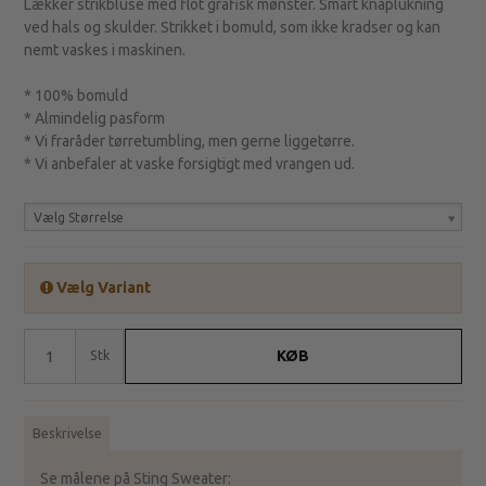
Lækker strikbluse med flot grafisk mønster. Smart knaplukning
ved hals og skulder. Strikket i bomuld, som ikke kradser og kan
nemt vaskes i maskinen.
* 100% bomuld
* Almindelig pasform
* Vi fraråder tørretumbling, men gerne liggetørre.
* Vi anbefaler at vaske forsigtigt med vrangen ud.
Vælg Størrelse
Vælg Variant
KØB
Stk
Beskrivelse
Se målene på Sting Sweater: