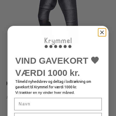
VIND GAVEKORT 🖤
VÆRDI 1000 kr.
Tilmeld nyhedsbrev og deltag i lodtrækning om
Kippa jeans - Almost black
gavekort til Krymmel for værdi 1000 kr.
Vi trækker en ny vinder hver måned.
Jeans med justerbar talje og stretch.
Navn
300,00 DKK
Email