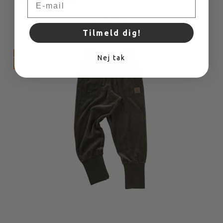
120,00 DKK
VIS PRODUKT
Tilmeld dig!
Nej tak
TILBUD