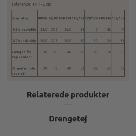
Tolerance: +/- 1-2 cm.
Størrelse:
80/86
92/98
104/110
116/122
128/134
140/146
152/158
1/2 brystvidde
34,5
35,5
36,5
38
40
42
44
1/2 bundvidde
26,5
27,5
28,5
30
32
34
36
Længde fra
36
40
44
48
52
56
60
top skulder
Ærmelængde
38
43
48
53
58
63
68
(øverst)
Relaterede produkter
Drengetøj