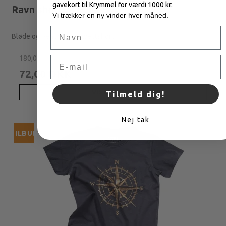
gavekort til Krymmel for værdi 1000 kr.
Ravn shorts - Ebony
Vi trækker en ny vinder hver måned.
Navn
Bløde og behagelige sweatshort.
180,00 DKK
Email
72,00 DKK
VIS PRODUKT
Tilmeld dig!
Nej tak
TILBUD