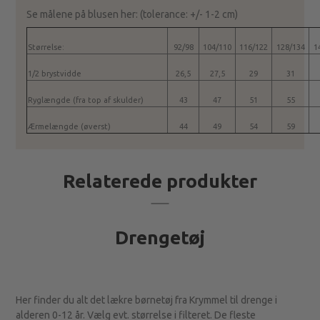
Se målene på blusen her: (tolerance: +/- 1-2 cm)
Størrelse:
92/98
104/110
116/122
128/134
1
1/2 brystvidde
26,5
27,5
29
31
Ryglængde (fra top af skulder)
43
47
51
55
Ærmelængde (øverst)
44
49
54
59
Relaterede produkter
Drengetøj
Her finder du alt det lækre børnetøj fra Krymmel til drenge i
alderen 0-12 år. Vælg evt. størrelse i filteret. De fleste