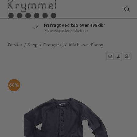
Dansk hjemmeside
Lager i Danmark - Århus
Forside
/
Shop
/
Drengetøj
/
Alfa bluse - Ebony
60%