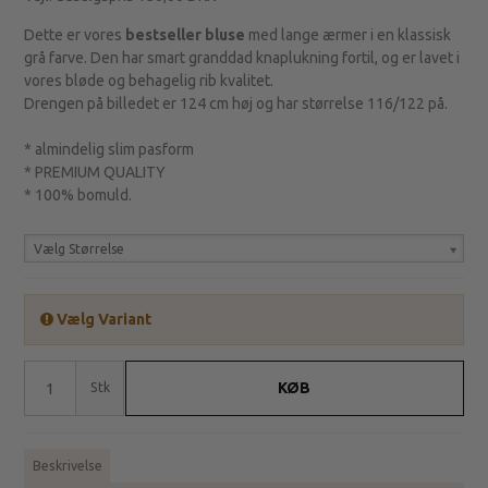
Dette er vores
bestseller bluse
med lange ærmer i en klassisk
grå farve. Den har smart granddad knaplukning fortil, og er lavet i
vores bløde og behagelig rib kvalitet.
Drengen på billedet er 124 cm høj og har størrelse 116/122 på.
* almindelig slim pasform
* PREMIUM QUALITY
* 100% bomuld.
Vælg Størrelse
Vælg Variant
KØB
Stk
Beskrivelse