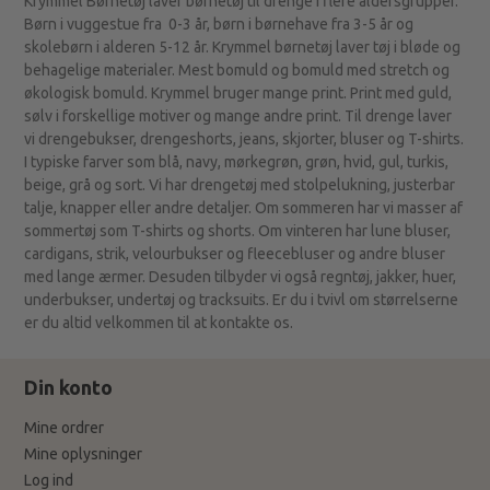
Krymmel Børnetøj laver børnetøj til drenge i flere aldersgrupper.
Børn i vuggestue fra 0-3 år, børn i børnehave fra 3-5 år og
skolebørn i alderen 5-12 år. Krymmel børnetøj laver tøj i bløde og
behagelige materialer. Mest bomuld og bomuld med stretch og
økologisk bomuld. Krymmel bruger mange print. Print med guld,
sølv i forskellige motiver og mange andre print. Til drenge laver
vi drengebukser, drengeshorts, jeans, skjorter, bluser og T-shirts.
I typiske farver som blå, navy, mørkegrøn, grøn, hvid, gul, turkis,
beige, grå og sort. Vi har drengetøj med stolpelukning, justerbar
talje, knapper eller andre detaljer. Om sommeren har vi masser af
sommertøj som T-shirts og shorts. Om vinteren har lune bluser,
cardigans, strik, velourbukser og fleecebluser og andre bluser
med lange ærmer. Desuden tilbyder vi også regntøj, jakker, huer,
underbukser, undertøj og tracksuits. Er du i tvivl om størrelserne
er du altid velkommen til at kontakte os.
Din konto
Mine ordrer
Mine oplysninger
Log ind