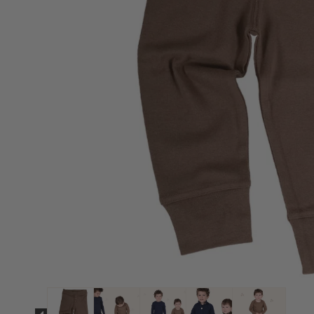
Strømpebukser & tilbehør