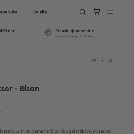
eservice
Se alle
 499 dkr
Dansk hjemmeside
Lager i Danmark - Århus
ser - Bison
K
lderen 0-2 år. Bukserne har blød rib og elastik i taljen. Farven