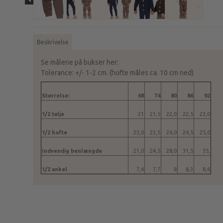
Beskrivelse
Se målene på bukser her:
Tolerance: +/- 1-2 cm. (hofte måles ca. 10 cm ned)
Størrelse:
68
74
80
86
92
1/2 talje
21
21,5
22,0
22,5
23,0
1/2 hofte
23,0
23,5
24,0
24,5
25,0
Indvendig benlængde
21,0
24,5
28,0
31,5
35,
1/2 ankel
7,4
7,7
8
8,3
8,6