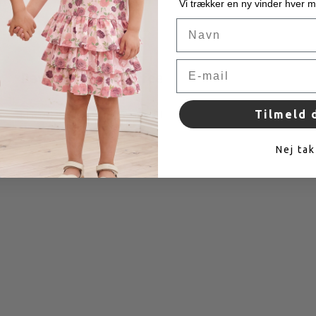
Vi trækker en ny vinder hver 
Navn
Email
Paw cardigan - Coffee
Tilmeld 
Klassisk cardigan i 100% bomuld.
Nej tak