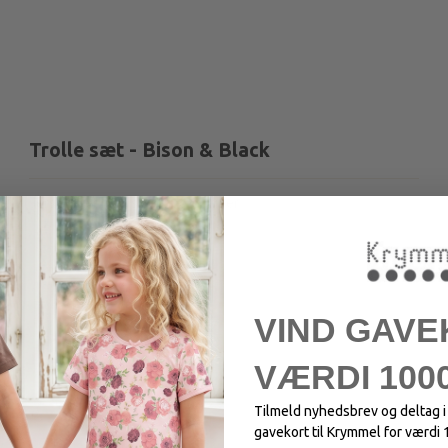
Trolle sæt - Bison & Black
Jersey sæt med stretch og striber.
VIND GAVE
VÆRDI 1000
Tilmeld nyhedsbrev og deltag 
gavekort til Krymmel for værdi 