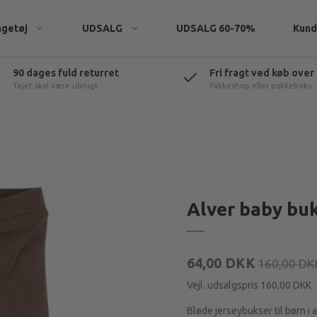
ngetøj
UDSALG
UDSALG 60-70%
Kund
90 dages fuld returret
Fri fragt ved køb over
Tøjet skal være ubrugt
Pakkeshop eller pakkeboks
eatshirts
Alver baby buk
rtøj
t & tilbehør
64,00 DKK
160,00 DK
Vejl. udsalgspris 160,00 DKK
Bløde jerseybukser til børn i a