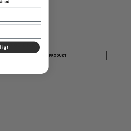
måned.
300,00 DKK
120,00 DKK
dig!
VIS PRODUKT