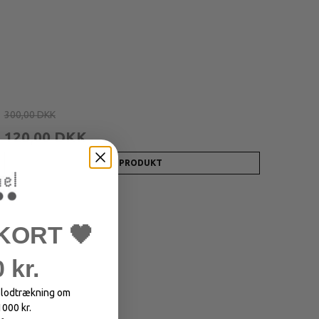
300,00 DKK
120,00 DKK
VIS PRODUKT
KORT 🖤
 kr.
i lodtrækning om
1000 kr.