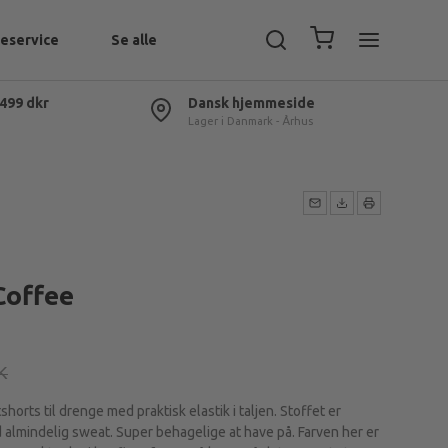
eservice
Se alle
 499 dkr
Dansk hjemmeside
Lager i Danmark - Århus
 Coffee
K
rts til drenge med praktisk elastik i taljen. Stoffet er
d almindelig sweat. Super behagelige at have på. Farven her er