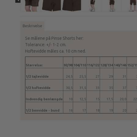
Beskrivelse
Se målene på Pinse Shorts her:
Tolerance: +/- 1-2 cm.
Hoftevidde måles ca. 10 cm ned.
Størrelse:
92/98
104/110
116/122
128/134
140/146
152/1
1/2 tajlevidde
24,5
25,5
27
29
31
1/2 hoftevidde
30,5
31,5
33
35
37
Indvendig benlængde
10
12,5
15
17,5
20,0
22
1/2 benvidde - bund
16
17
18
19
20