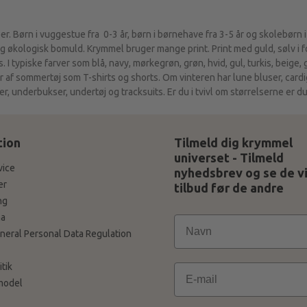
r. Børn i vuggestue fra 0-3 år, børn i børnehave fra 3-5 år og skolebørn i
økologisk bomuld. Krymmel bruger mange print. Print med guld, sølv i for
 I typiske farver som blå, navy, mørkegrøn, grøn, hvid, gul, turkis, beige,
r af sommertøj som T-shirts og shorts. Om vinteren har lune bluser, card
, underbukser, undertøj og tracksuits. Er du i tvivl om størrelserne er du
tion
Tilmeld dig krymmel
universet - Tilmeld
vice
nyhedsbrev og se de v
er
tilbud før de andre
ng
a
neral Personal Data Regulation
tik
Email
model