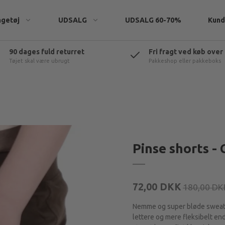
ngetøj
UDSALG
UDSALG 60-70%
Kund
90 dages fuld returret
Fri fragt ved køb over
Tøjet skal være ubrugt
Pakkeshop eller pakkeboks
eatshirts
Pinse shorts -
rtøj
t & tilbehør
72,00 DKK
180,00 DK
Nemme og super bløde sweatsho
lettere og mere fleksibelt en