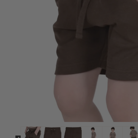
Strømpebukser & tilbehør