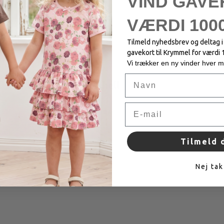
VIND GAVE
VÆRDI 1000
Tilmeld nyhedsbrev og deltag 
gavekort til Krymmel for værdi 
Vi trækker en ny vinder hver 
Navn
Zito T-shirt - Sandshell
Email
Smart T-shirt i 100% bomuld med print.
Tilmeld 
Nej tak