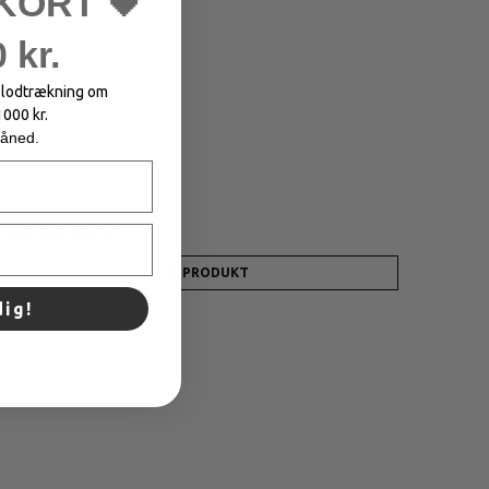
KORT 🖤
 kr.
i lodtrækning om
1000 kr.
måned.
150,00 DKK
60,00 DKK
VIS PRODUKT
dig!