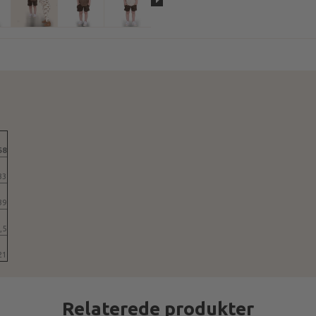
58
33
39
,5
21
Relaterede produkter