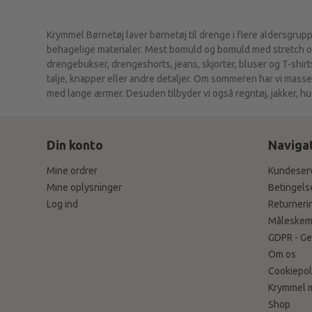
Krymmel Børnetøj laver børnetøj til drenge i flere aldersgruppe
behagelige materialer. Mest bomuld og bomuld med stretch og 
drengebukser, drengeshorts, jeans, skjorter, bluser og T-shirts.
talje, knapper eller andre detaljer. Om sommeren har vi masse
med lange ærmer. Desuden tilbyder vi også regntøj, jakker, huer
Din konto
Naviga
Mine ordrer
Kundeser
Mine oplysninger
Betingels
Log ind
Returneri
Måleskem
GDPR - Ge
Om os
Cookiepoli
Krymmel 
Shop