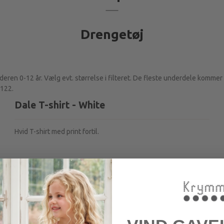
Drengetøj
lderen 0-12 år. Vælg evt. størrelse i filteret. De fleste underdele kommer 
 122.
Dale T-shirt - White
Hvid T-shirt med print fortil.