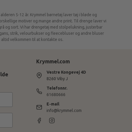
 alderen 5-12 år. Krymmel børnetøj laver tøj i bløde og
skellige motiver og mange andre print. Til drenge laver vi
 grå og sort. Vi har drengetøj med stolpelukning, justerbar
igans, strik, velourbukser og fleecebluser og andre bluser
 altid velkommen til at kontakte os.
Krymmel.com
Vestre Kongevej 4D
ilde
8260 Viby J
Telefonnr.
61680666
E-mail
info@krymmel.com