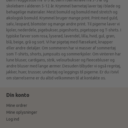
skolebørn i alderen 5-12 år. Krymmel børnetøj laver tøj i bløde og
behagelige materialer. Mest bomuld og bomuld med stretch og
økologisk bomuld. Krymmel bruger mange print. Print med guld,
sølv, leopard, blomster og mange andre print. Til pigerne laver vi
kjoler, nederdele, pigebukser, pigeshorts, pigetoppe og T-shirts. I
typiske farver som rosa, lyserød, lavendel, lilla, hvid, gul, grøn,
blå, beige, grå og sort. Vi har pigetøj med flæsekant, knapper
eller andre detaljer. Om sommeren har vi masser af sommertøj
som T-shirts, shorts, jumpsuits og sommerkjoler. Om vinteren har
lune bluser, cardigans, strik, velourbukser og fleecebluser og
andre bluser med lange ærmer. Desuden tilbyder vi også regntøj,
jakker, huer, trusser, undertøj og leggings til pigerne. Er du i tvivl
om størrelserne er du altid velkommen til at kontakte os.
Din konto
Mine ordrer
Mine oplysninger
Log ind