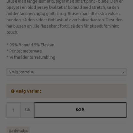
Bluse med lange ærmer til piger med smart print - blade. Den er
opsyet i en blød jersey kvalitet af bomuld med stretch, så den
holder faconen rigtig godt i brug. Blusen har lidt ekstra vidde i
bunden, så den sidder fint løst ud over bukserkanten. Desuden
har blusen en lille flæsekant fortil, så den får et sødt feminint
touch.
* 95% Bomuld 5% Elastan
* Printet metervare
* Vi fraråder tørretumbling
Vælg Størrelse
Vælg Variant
KØB
Stk
Beskrivelse