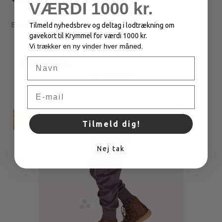
VÆRDI 1000 kr.
Elastiske og lette sweatbukser.
Tilmeld nyhedsbrev og deltag i lodtrækning om
gavekort til Krymmel for værdi 1000 kr.
Vi trækker en ny vinder hver måned.
200,00 DKK
80,00 DKK
Navn
VIS PRODUKT
Email
TILBUD
Tilmeld dig!
Nej tak