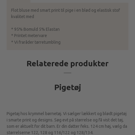
Flot bluse med smart print til pige i en blød og elastisk stof
kvalitet med
* 95% Bomuld 5% Elastan
* Printet metervare
* Vi fraråder tørretumbling
Relaterede produkter
Pigetøj
Pigetøj hos krymmel børnetøj. Vi sælger lækkert og blødt pigetøj
i smarte print og designs. Søg evt på størrelse og få vist det tøj,
som er aktuelt for dit barn. Er din datter feks. 124 cm høj, vælg da
størrelserne 122, 128 og 116/122 og 128/134.