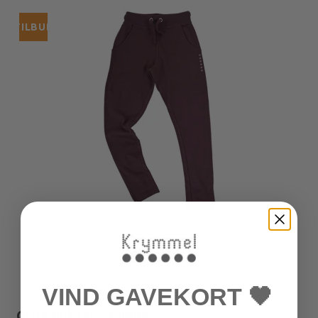
TILBUD
VIND GAVEKORT 🖤
Gisle bukser - Fudge