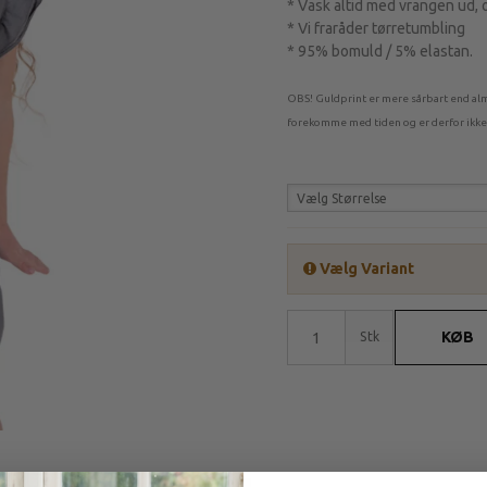
* Vask altid med vrangen ud, 
* Vi fraråder tørretumbling
* 95% bomuld / 5% elastan.
OBS! Guldprint er mere sårbart end alm
forekomme med tiden og er derfor ikke
Vælg Størrelse
Vælg Variant
KØB
Stk