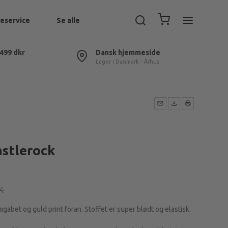
eservice
Se alle
 499 dkr
Dansk hjemmeside
Lager i Danmark - Århus
astlerock
K
gabet og guld print foran. Stoffet er super blødt og elastisk.