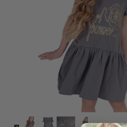
Strømpebukser & tilbehør