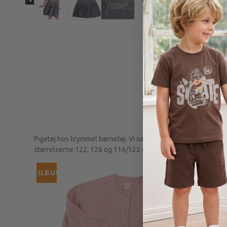
Pigetøj hos krymmel børnetøj. Vi sælger lækkert og blødt pigetøj
størrelserne 122, 128 og 116/122 og 128/134.
TILBUD