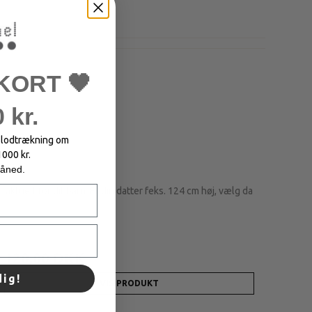
KORT 🖤
 kr.
i lodtrækning om
1000 kr.
måned.
 aktuelt for dit barn. Er din datter feks. 124 cm høj, vælg da
300,00 DKK
120,00 DKK
dig!
VIS PRODUKT