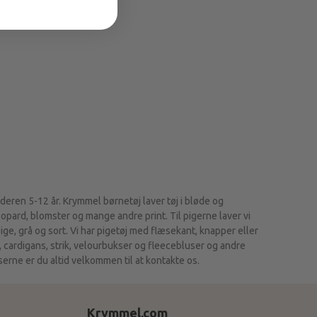
lderen 5-12 år. Krymmel børnetøj laver tøj i bløde og
pard, blomster og mange andre print. Til pigerne laver vi
beige, grå og sort. Vi har pigetøj med flæsekant, knapper eller
 cardigans, strik, velourbukser og fleecebluser og andre
lserne er du altid velkommen til at kontakte os.
Krymmel.com