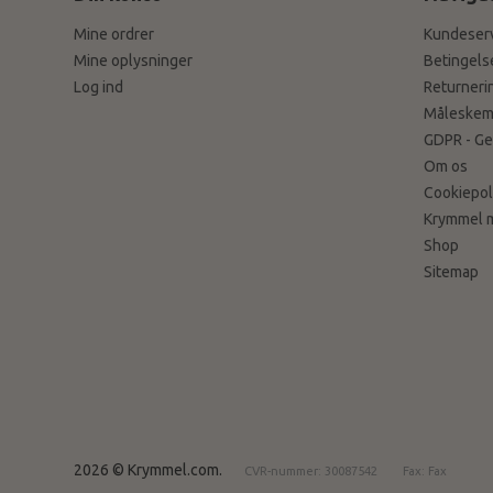
Mine ordrer
Kundeser
Mine oplysninger
Betingels
Log ind
Returneri
Måleskem
GDPR - Ge
Om os
Cookiepoli
Krymmel 
Shop
Sitemap
2026 © Krymmel.com.
CVR-nummer: 30087542
Fax: Fax