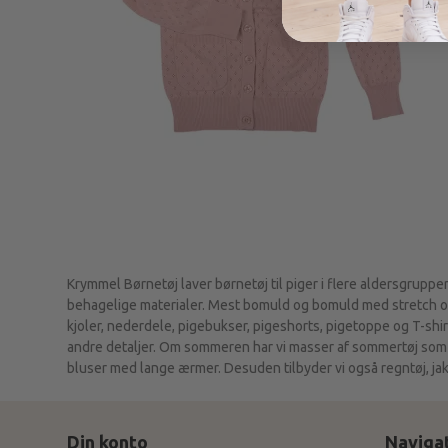
Krymmel Børnetøj laver børnetøj til piger i flere aldersgrupper
behagelige materialer. Mest bomuld og bomuld med stretch og 
kjoler, nederdele, pigebukser, pigeshorts, pigetoppe og T-shirts.
andre detaljer. Om sommeren har vi masser af sommertøj som T
bluser med lange ærmer. Desuden tilbyder vi også regntøj, jakke
Din konto
Naviga