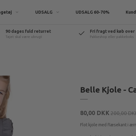
ngetøj
UDSALG
UDSALG 60-70%
Kund
90 dages fuld returret
Fri fragt ved køb over
Tøjet skal være ubrugt
Pakkeshop eller pakkeboks
eatshirts
Belle Kjole - C
rtøj
t & tilbehør
80,00 DKK
200,00 DK
Flot kjole med flæsekant i ærm