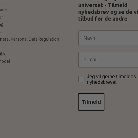
universet - Tilmeld
vice
nyhedsbrev og se de v
er
tilbud før de andre
ng
a
neral Personal Data Regulation
tik
Email
model
Jeg vil gerne tilmeldes
nyhedsbrevet
Tilmeld