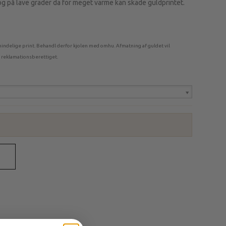
og på lave grader da for meget varme kan skade guldprintet.
indelige print. Behandl derfor kjolen med omhu. Afmatning af guldet vil
 reklamationsberettiget.