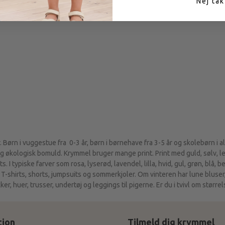
Nej tak
. Børn i vuggestue fra 0-3 år, børn i børnehave fra 3-5 år og skolebørn i a
økologisk bomuld. Krymmel bruger mange print. Print med guld, sølv, leo
 I typiske farver som rosa, lyserød, lavendel, lilla, hvid, gul, grøn, blå, 
-shirts, shorts, jumpsuits og sommerkjoler. Om vinteren har lune bluser,
r, huer, trusser, undertøj og leggings til pigerne. Er du i tvivl om større
tion
Tilmeld dig krymmel