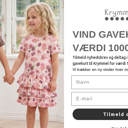
Relaterede produkter
VIND GAVE
VÆRDI 1000
Pigetøj
Tilmeld nyhedsbrev og deltag 
gavekort til Krymmel for værdi 
Vi trækker en ny vinder hver 
Navn
 i smarte print og designs. Søg evt på størrelse og få vist det tøj, som er
Sasha Cardigan - Powder
Email
Cardigan i sød pudderfarve med hulmønster.
Tilmeld 