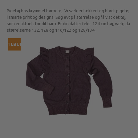
Pigetøj hos krymmel børnetøj. Vi sælger lækkert og blødt pigetøj
i smarte print og designs. Søg evt på størrelse og få vist det tøj,
som er aktuelt for dit barn. Er din datter feks. 124 cm høj, vælg da
størrelserne 122, 128 og 116/122 og 128/134.
TILBUD