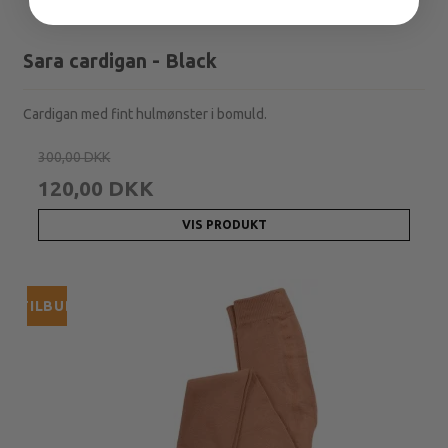
Sara cardigan - Black
Cardigan med fint hulmønster i bomuld.
300,00 DKK
120,00 DKK
VIS PRODUKT
TILBUD