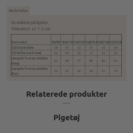
Beskrivelse
Se målene på kjolen:
Tolerance: +/- 1-2 cm.
Størrelse:
92/98
104/110
116/122
128/134
140/146
152/158
1/2 brystvidde
28
30
32
34
36
38
1/2 hofte (ved søm)
46
48
50
53
56
59
Længde fra top skulder
62
68
74
80
86
92
(bag)
Længde fra top skulder
54
59
64
69
74
79
(for)
Relaterede produkter
Pigetøj