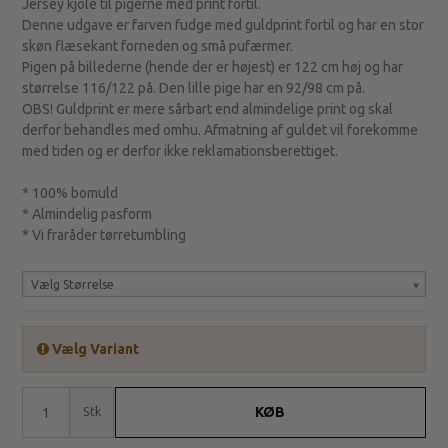
Jersey kjole til pigerne med print fortil.
Denne udgave er farven fudge med guldprint fortil og har en stor
skøn flæsekant forneden og små pufærmer.
Pigen på billederne (hende der er højest) er 122 cm høj og har
størrelse 116/122 på. Den lille pige har en 92/98 cm på.
OBS! Guldprint er mere sårbart end almindelige print og skal
derfor behandles med omhu. Afmatning af guldet vil forekomme
med tiden og er derfor ikke reklamationsberettiget.
* 100% bomuld
* Almindelig pasform
* Vi fraråder tørretumbling
Vælg Størrelse
Vælg Variant
KØB
Stk