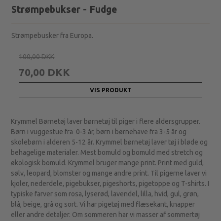
Strømpebukser - Fudge
Strømpebusker fra Europa.
100,00 DKK
70,00 DKK
VIS PRODUKT
Krymmel Børnetøj laver børnetøj til piger i flere aldersgrupper.
Børn i vuggestue fra 0-3 år, børn i børnehave fra 3-5 år og
skolebørn i alderen 5-12 år. Krymmel børnetøj laver tøj i bløde og
behagelige materialer. Mest bomuld og bomuld med stretch og
økologisk bomuld. Krymmel bruger mange print. Print med guld,
sølv, leopard, blomster og mange andre print. Til pigerne laver vi
kjoler, nederdele, pigebukser, pigeshorts, pigetoppe og T-shirts. I
typiske farver som rosa, lyserød, lavendel, lilla, hvid, gul, grøn,
blå, beige, grå og sort. Vi har pigetøj med flæsekant, knapper
eller andre detaljer. Om sommeren har vi masser af sommertøj