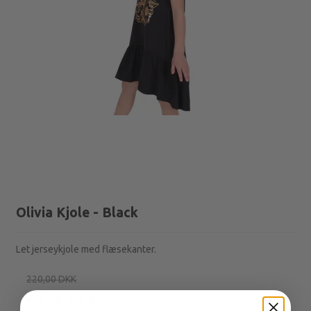
Olivia Kjole - Black
Let jerseykjole med flæsekanter.
220,00 DKK
88,00 DKK