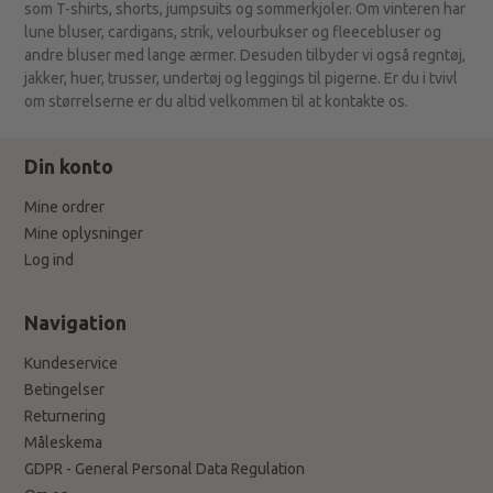
som T-shirts, shorts, jumpsuits og sommerkjoler. Om vinteren har
lune bluser, cardigans, strik, velourbukser og fleecebluser og
andre bluser med lange ærmer. Desuden tilbyder vi også regntøj,
jakker, huer, trusser, undertøj og leggings til pigerne. Er du i tvivl
om størrelserne er du altid velkommen til at kontakte os.
Din konto
Mine ordrer
Mine oplysninger
Log ind
Navigation
Kundeservice
Betingelser
Returnering
Måleskema
GDPR - General Personal Data Regulation