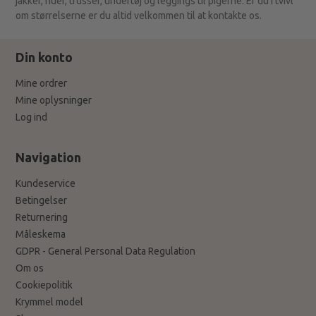
jakker, huer, trusser, undertøj og leggings til pigerne. Er du i tvivl
om størrelserne er du altid velkommen til at kontakte os.
Din konto
Mine ordrer
Mine oplysninger
Log ind
Navigation
Kundeservice
Betingelser
Returnering
Måleskema
GDPR - General Personal Data Regulation
Om os
Cookiepolitik
Krymmel model