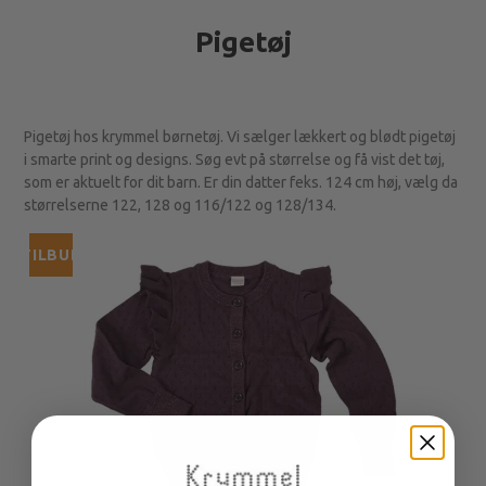
Pigetøj
Pigetøj hos krymmel børnetøj. Vi sælger lækkert og blødt pigetøj
i smarte print og designs. Søg evt på størrelse og få vist det tøj,
som er aktuelt for dit barn. Er din datter feks. 124 cm høj, vælg da
størrelserne 122, 128 og 116/122 og 128/134.
TILBUD