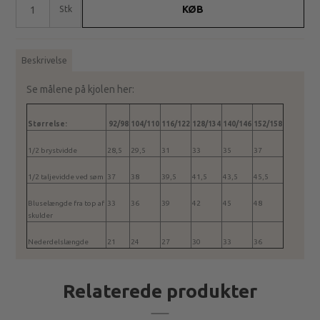
KØB
Stk
Beskrivelse
Se målene på kjolen her:
Størrelse:
92/98
104/110
116/122
128/134
140/146
152/158
1/2 brystvidde
28,5
29,5
31
33
35
37
1/2 taljevidde ved søm
37
38
39,5
41,5
43,5
45,5
Bluselængde fra top af
33
36
39
42
45
48
skulder
Nederdelslængde
21
24
27
30
33
36
Relaterede produkter