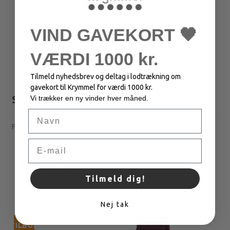
VIND GAVEKORT 🖤
VÆRDI 1000 kr.
Tilmeld nyhedsbrev og deltag i lodtrækning om
gavekort til Krymmel for værdi 1000 kr.
Sofia Cardigan - Fudge
Vi trækker en ny vinder hver måned.
Navn
Feminin cardigan med glimmer og flæsekant.
Email
300,00 DKK
120,00 DKK
Tilmeld dig!
VIS PRODUKT
Nej tak
TILBUD