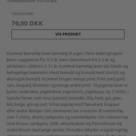
Strømpebusker fra Europa.
100,00 DKK
70,00 DKK
VIS PRODUKT
Krymmel Børnetøj laver børnetøj til piger i flere aldersgrupper.
Børn i vuggestue fra 0-3 år, børn i børnehave fra 3-5 år og
skolebørn i alderen 5-12 år. Krymmel børnetøj laver tøj i bløde og
behagelige materialer. Mest bomuld og bomuld med stretch og
økologisk bomuld. Krymmel bruger mange print. Print med guld,
sølv, leopard, blomster og mange andre print. Til pigerne laver vi
kjoler, nederdele, pigebukser, pigeshorts, pigetoppe og T-shirts. I
typiske farver som rosa, lyserød, lavendel, lilla, hvid, gul, grøn,
blå, beige, grå og sort. Vi har pigetøj med flæsekant, knapper
eller andre detaljer. Om sommeren har vi masser af sommertøj
som T-shirts, shorts, jumpsuits og sommerkjoler. Om vinteren har
lune bluser, cardigans, strik, velourbukser og fleecebluser og
andre bluser med lange ærmer. Desuden tilbyder vi også regntøj,