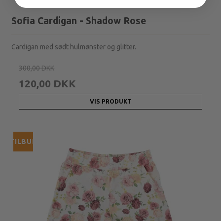
Sofia Cardigan - Shadow Rose
Cardigan med sødt hulmønster og glitter.
300,00 DKK
120,00 DKK
VIS PRODUKT
TILBUD