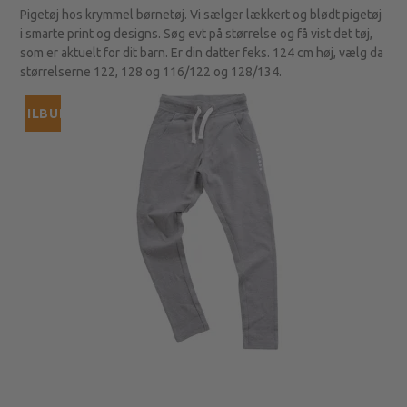
Pigetøj hos krymmel børnetøj. Vi sælger lækkert og blødt pigetøj
i smarte print og designs. Søg evt på størrelse og få vist det tøj,
som er aktuelt for dit barn. Er din datter feks. 124 cm høj, vælg da
størrelserne 122, 128 og 116/122 og 128/134.
TILBUD