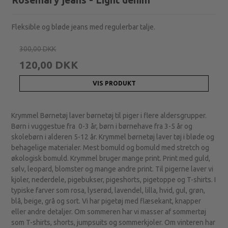
Rosemary jeans - Light denim
Fleksible og bløde jeans med regulerbar talje.
300,00 DKK
120,00 DKK
VIS PRODUKT
Krymmel Børnetøj laver børnetøj til piger i flere aldersgrupper.
Børn i vuggestue fra 0-3 år, børn i børnehave fra 3-5 år og
skolebørn i alderen 5-12 år. Krymmel børnetøj laver tøj i bløde og
behagelige materialer. Mest bomuld og bomuld med stretch og
økologisk bomuld. Krymmel bruger mange print. Print med guld,
sølv, leopard, blomster og mange andre print. Til pigerne laver vi
kjoler, nederdele, pigebukser, pigeshorts, pigetoppe og T-shirts. I
typiske farver som rosa, lyserød, lavendel, lilla, hvid, gul, grøn,
blå, beige, grå og sort. Vi har pigetøj med flæsekant, knapper
eller andre detaljer. Om sommeren har vi masser af sommertøj
som T-shirts, shorts, jumpsuits og sommerkjoler. Om vinteren har