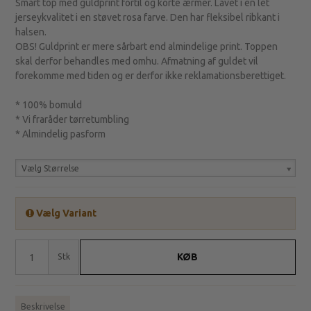
Smart top med guldprint fortil og korte ærmer. Lavet i en let
jerseykvalitet i en støvet rosa farve. Den har fleksibel ribkant i
halsen.
OBS! Guldprint er mere sårbart end almindelige print. Toppen
skal derfor behandles med omhu. Afmatning af guldet vil
forekomme med tiden og er derfor ikke reklamationsberettiget.
* 100% bomuld
* Vi fraråder tørretumbling
* Almindelig pasform
Vælg Størrelse
Vælg Variant
KØB
Stk
Beskrivelse