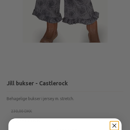
Jill bukser - Castlerock
Behagelige bukser i jersey m. stretch.
230,00 DKK
69,00 DKK