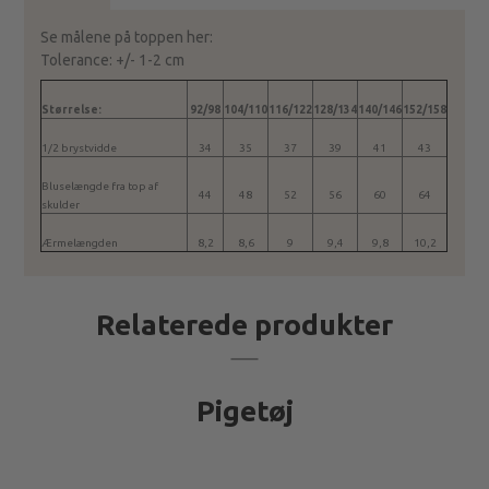
Se målene på toppen her:
Tolerance: +/- 1-2 cm
Størrelse:
92/98
104/110
116/122
128/134
140/146
152/158
1/2 brystvidde
34
35
37
39
41
43
Bluselængde fra top af
44
48
52
56
60
64
skulder
Ærmelængden
8,2
8,6
9
9,4
9,8
10,2
Relaterede produkter
Pigetøj