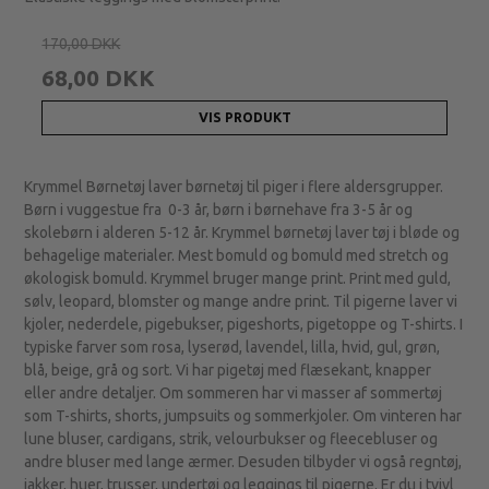
170,00 DKK
68,00 DKK
VIS PRODUKT
Krymmel Børnetøj laver børnetøj til piger i flere aldersgrupper.
Børn i vuggestue fra 0-3 år, børn i børnehave fra 3-5 år og
skolebørn i alderen 5-12 år. Krymmel børnetøj laver tøj i bløde og
behagelige materialer. Mest bomuld og bomuld med stretch og
økologisk bomuld. Krymmel bruger mange print. Print med guld,
sølv, leopard, blomster og mange andre print. Til pigerne laver vi
kjoler, nederdele, pigebukser, pigeshorts, pigetoppe og T-shirts. I
typiske farver som rosa, lyserød, lavendel, lilla, hvid, gul, grøn,
blå, beige, grå og sort. Vi har pigetøj med flæsekant, knapper
eller andre detaljer. Om sommeren har vi masser af sommertøj
som T-shirts, shorts, jumpsuits og sommerkjoler. Om vinteren har
lune bluser, cardigans, strik, velourbukser og fleecebluser og
andre bluser med lange ærmer. Desuden tilbyder vi også regntøj,
jakker, huer, trusser, undertøj og leggings til pigerne. Er du i tvivl