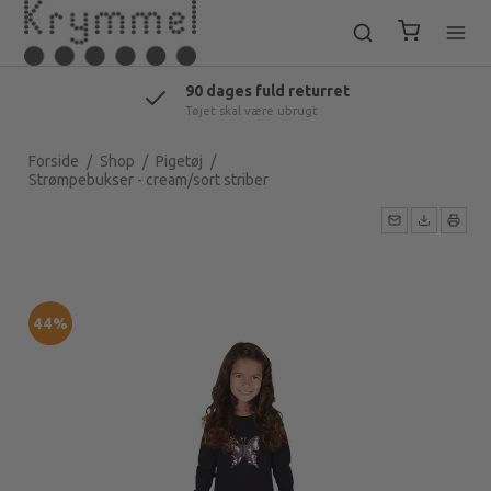
90 dages fuld returret
Tøjet skal være ubrugt
Forside
/
Shop
/
Pigetøj
/
Strømpebukser - cream/sort striber
44%