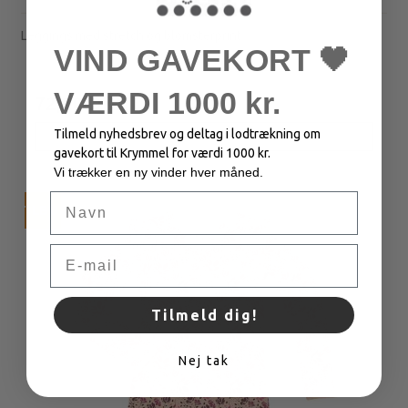
Leggings med stretch og blomsterprint.
VIND GAVEKORT 🖤
180,00 DKK
VÆRDI 1000 kr.
72,00 DKK
Tilmeld nyhedsbrev og deltag i lodtrækning om
VIS PRODUKT
gavekort til Krymmel for værdi 1000 kr.
Vi trækker en ny vinder hver måned.
Navn
TILBUD
Email
Tilmeld dig!
Nej tak