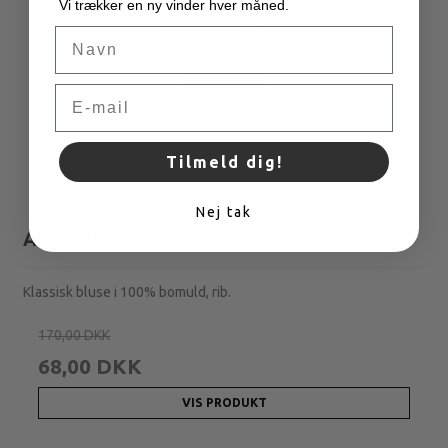
Vi trækker en ny vinder hver måned.
Navn
Email
Tilmeld dig!
Nej tak
Alban bluse - Bison
Klassisk bluse i 100% bomuld, rib.
170,00 DKK
68,00 DKK
VIS PRODUKT