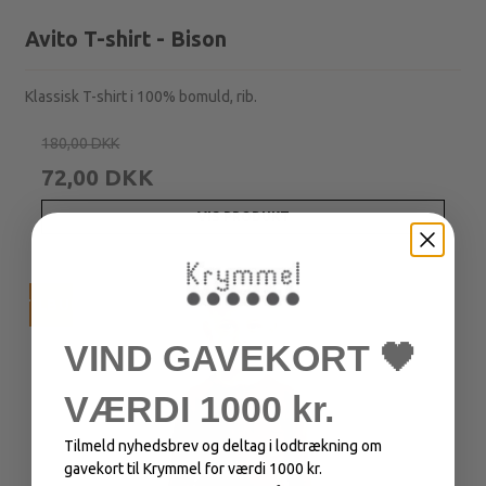
Avito T-shirt - Bison
Klassisk T-shirt i 100% bomuld, rib.
180,00 DKK
72,00 DKK
VIS PRODUKT
TILBUD
VIND GAVEKORT 🖤
VÆRDI 1000 kr.
Tilmeld nyhedsbrev og deltag i lodtrækning om
gavekort til Krymmel for værdi 1000 kr.