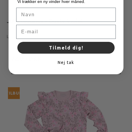
Vi trækker en ny vinder hver måned.
Navn
Julle leggings - Dusty Violet
Email
Leggings med stretch og pailletter.
Tilmeld dig!
180,00 DKK
72,00 DKK
Nej tak
VIS PRODUKT
TILBUD