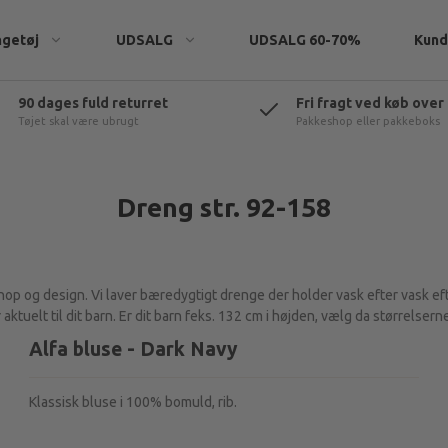
ngetøj
UDSALG
UDSALG 60-70%
Kund
90 dages fuld returret
Fri fragt ved køb over
Tøjet skal være ubrugt
Pakkeshop eller pakkeboks
eatshirts
Dreng str. 92-158
p og design. Vi laver bæredygtigt drenge der holder vask efter vask efter
rtøj
er aktuelt til dit barn. Er dit barn feks. 132 cm i højden, vælg da størrelse
t & tilbehør
Alfa bluse - Dark Navy
Klassisk bluse i 100% bomuld, rib.