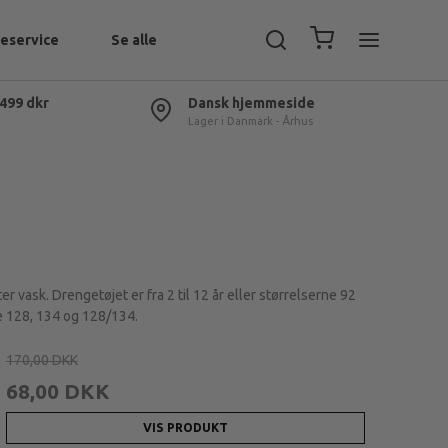
eservice
Se alle
 499 dkr
Dansk hjemmeside
Lager i Danmark - Århus
 vask. Drengetøjet er fra 2 til 12 år eller størrelserne 92
rne 128, 134 og 128/134.
170,00 DKK
68,00 DKK
VIS PRODUKT