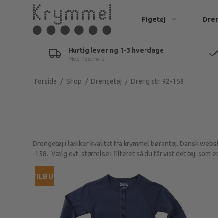
Pigetøj
Dre
Hurtig levering 1-3 hverdage
Med Postnord
Body & overdele 68-92
Body & overdele 68-98
Kjoler & nederdele
Bluser og sw
Underdele 68-92
Underdele 68-92
Bluser
Bukser
Forside
/
Shop
/
Drengetøj
/
Dreng str. 92-158
Tilbehør baby pige
Tilbehør baby dreng
Leggings
T-shirts
Fleece & regntøj 68-98
Jumpsuits
Shorts
Strik
Strik
Drengetøj i lækker kvalitet fra krymmel børentøj. Dansk websho
Toppe og T-shirts
Fleece & ove
-158. Vælg evt. størrelse i filteret så du får vist det tøj. som 
Shorts til piger
Undertøj, sæ
TILBUD
Bukser til piger
Jakker & regntøj
Undertøj