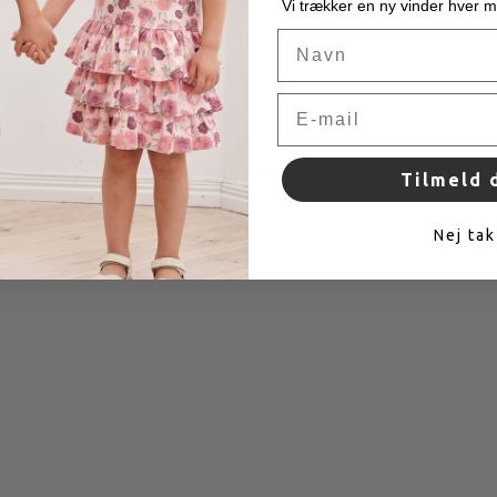
Vi trækker en ny vinder hver 
Navn
Email
Banja bukser - Light navy
Tilmeld 
Bløde og behagelige velour bukser.
Nej tak