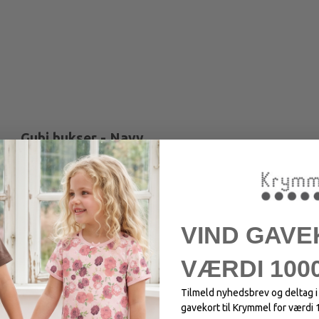
Gubi bukser - Navy
Sweatbukser med blød bagside.
VIND GAVE
VÆRDI 1000
Tilmeld nyhedsbrev og deltag 
gavekort til Krymmel for værdi 