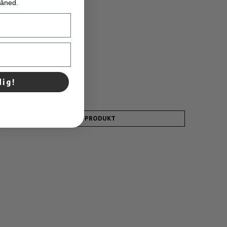
måned.
dig!
250,00 DKK
100,00 DKK
VIS PRODUKT