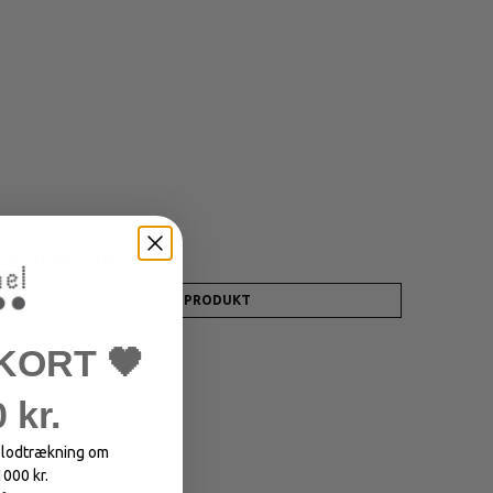
250,00 DKK
100,00 DKK
VIS PRODUKT
KORT 🖤
 kr.
i lodtrækning om
1000 kr.