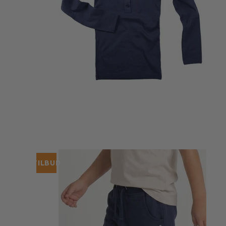
Strømpebukser & tilbehør
TILBUD